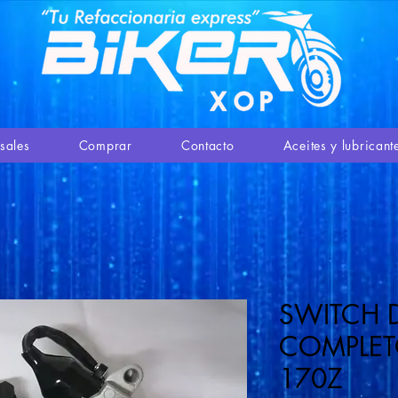
sales
Comprar
Contacto
Aceites y lubricant
SWITCH 
COMPLET
170Z