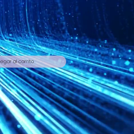
cio
egar al carrito