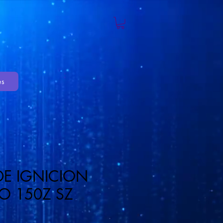
es
DE IGNICION
O 150Z SZ