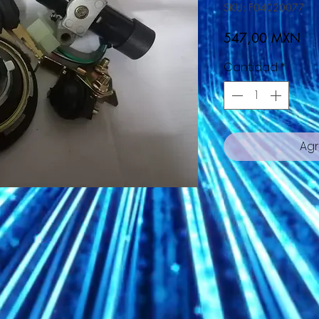
SKU: F04020077
Pre
547,00 MXN
Cantidad
*
Agr