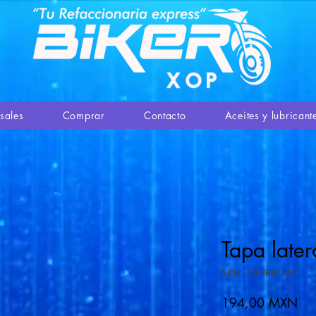
sales
Comprar
Contacto
Aceites y lubricant
Tapa late
SKU: 339RPFTAP
Pre
194,00 MXN