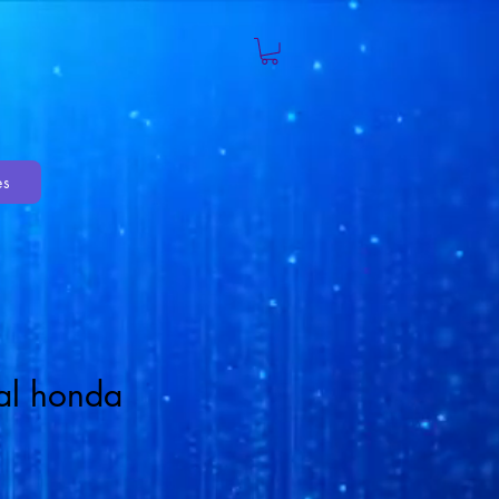
es
ral honda
cio