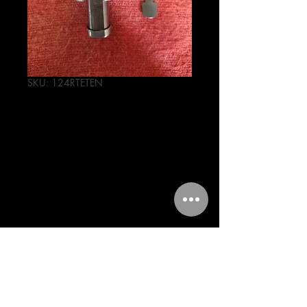
SKU: 124RTETEN
TENSOR DE
CADENA PARA
MOTOR MTA
Precio
53,00 MXN
Cantidad
*
Agregar al carrito