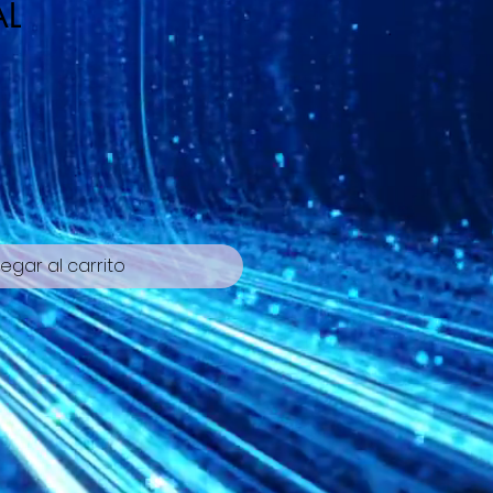
AL
io
egar al carrito