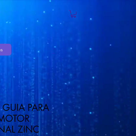
es
 GUIA PARA
 MOTOR
AL ZINC