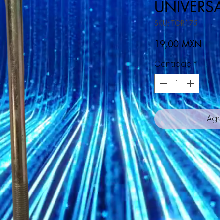
UNIVERS
SKU: TOR175
Prec
19,00 MXN
Cantidad
*
Agr